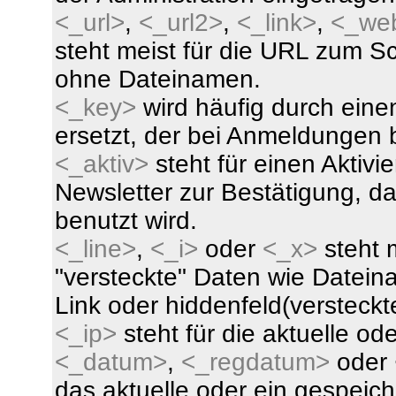
<_url>
,
<_url2>
,
<_link>
,
<_we
steht meist für die URL zum Sc
ohne Dateinamen.
<_key>
wird häufig durch eine
ersetzt, der bei Anmeldungen b
<_aktiv>
steht für einen Aktivi
Newsletter zur Bestätigung, das
benutzt wird.
<_line>
,
<_i>
oder
<_x>
steht m
"versteckte" Daten wie Datein
Link oder hiddenfeld(versteckt
<_ip>
steht für die aktuelle o
<_datum>
,
<_regdatum>
oder
das aktuelle oder ein gespeic