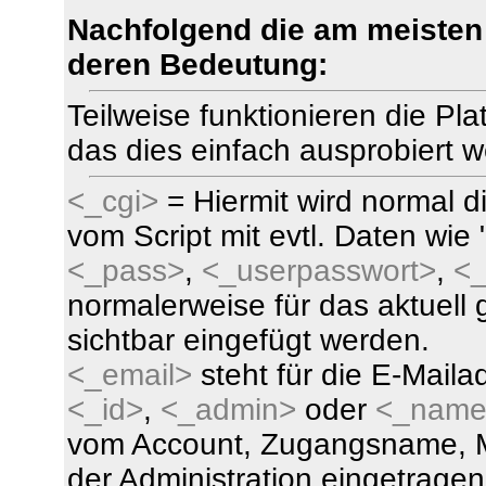
Nachfolgend die am meisten
deren Bedeutung:
Teilweise funktionieren die Plat
das dies einfach ausprobiert w
<_cgi>
= Hiermit wird normal 
vom Script mit evtl. Daten wie
<_pass>
,
<_userpasswort>
,
<
normalerweise für das aktuell 
sichtbar eingefügt werden.
<_email>
steht für die E-Maila
<_id>
,
<_admin>
oder
<_name
vom Account, Zugangsname, M
der Administration eingetragen 