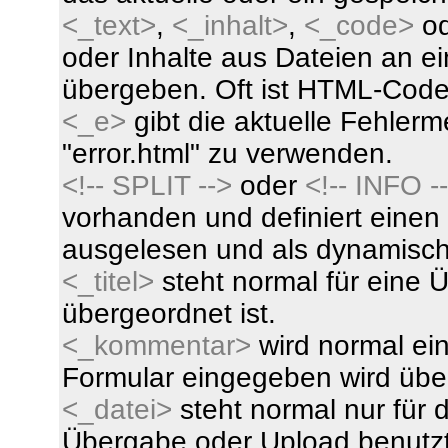
<_text>
,
<_inhalt>
,
<_code>
o
oder Inhalte aus Dateien an ei
übergeben. Oft ist HTML-Code
<_e>
gibt die aktuelle Fehlerm
"error.html" zu verwenden.
<!-- SPLIT -->
oder
<!-- INFO -
vorhanden und definiert einen 
ausgelesen und als dynamische
<_titel>
steht normal für eine Ü
übergeordnet ist.
<_kommentar>
wird normal ei
Formular eingegeben wird übe
<_datei>
steht normal nur für 
Übergabe oder Upload benutzt